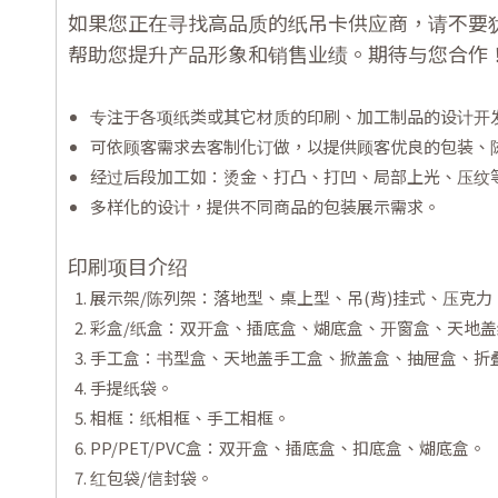
如果您正在寻找高品质的纸吊卡供应商，请不要
帮助您提升产品形象和销售业绩。期待与您合作
专注于各项纸类或其它材质的印刷、加工制品的设计开
可依顾客需求去客制化订做，以提供顾客优良的包装、
经过后段加工如：烫金、打凸、打凹、局部上光、压纹
多样化的设计，提供不同商品的包装展示需求。
印刷项目介绍
展示架/陈列架：落地型、桌上型、吊(背)挂式、压克
彩盒/纸盒：双开盒、插底盒、煳底盒、开窗盒、天地盖纸
手工盒：书型盒、天地盖手工盒、掀盖盒、抽屉盒、折
手提纸袋。
相框：纸相框、手工相框。
PP/PET/PVC盒：双开盒、插底盒、扣底盒、煳底盒。
红包袋/信封袋。