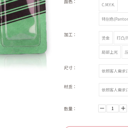
颜色：
C.M.Y.K.
特别色(Panton
加工：
烫金
打凸/
局部上光
尺寸：
依照客人需求
材质：
依照客人需求
数量：