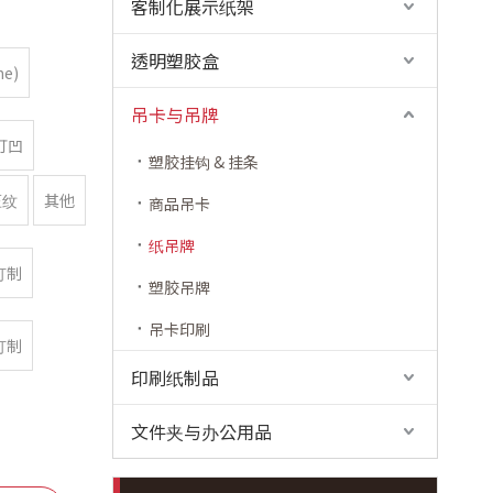
客制化展示纸架
透明塑胶盒
e)
吊卡与吊牌
打凹
塑胶挂钩 & 挂条
压纹
其他
商品吊卡
纸吊牌
订制
塑胶吊牌
吊卡印刷
订制
印刷纸制品
文件夹与办公用品