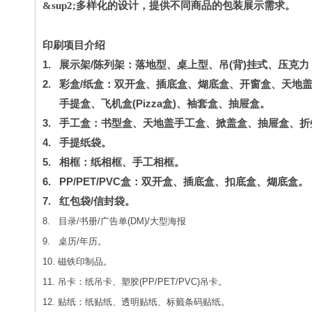
多样化的设计，提供不同商品的包装展示需求。
&sup2;
印刷项目介绍
1.
展示架/
陈列架：落地型、桌上型、吊(背)挂式、压克
2.
彩盒/
纸盒：双开盒、插底盒、煳底盒、开窗盒、天地
手提盒、飞机盒(Pizza
盒)、袖套盒、抽屉盒。
3.
手工盒：书型盒、天地盖手工盒、掀盖盒、抽屉盒、折
4.
手提纸袋。
5.
相框：纸相框、手工相框。
6.
PP/PET/PVC
盒：双开盒、插底盒、扣底盒、煳底盒。
7.
红包袋/
信封袋。
8.
目录/
书册/广告单(DM)/大型海报
9.
桌历/
年历。
10.
磁铁印制品。
11.
吊卡：纸吊卡、塑胶(PP/PET/PVC)
吊卡。
12.
贴纸：纸贴纸、透明贴纸、标籤条码贴纸。