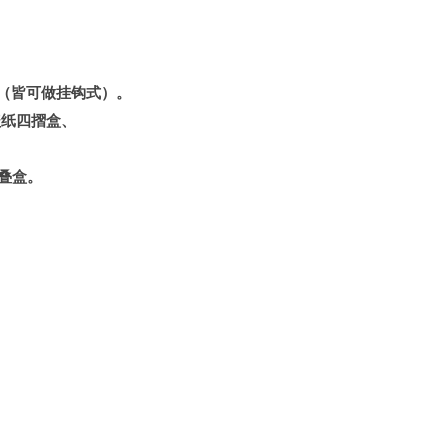
力（皆可做挂钩式）。
盖纸四摺盒、
叠盒。