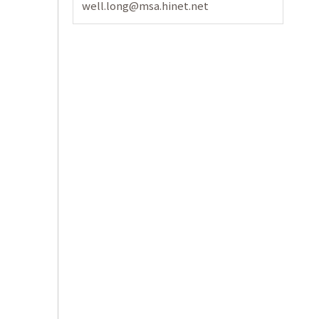
well.long@msa.hinet.net