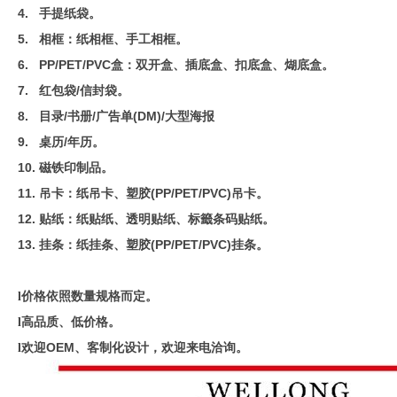
4.
手提纸袋。
5.
相框：纸相框、手工相框。
6.
PP/PET/PVC
盒：双开盒、插底盒、扣底盒、煳底盒。
7.
红包袋/
信封袋。
8.
目录/
书册/广告单(DM)/大型海报
9.
桌历/
年历。
10.
磁铁印制品。
11.
吊卡：纸吊卡、塑胶(PP/PET/PVC)
吊卡。
12.
贴纸：纸贴纸、透明贴纸、标籤条码贴纸。
13.
挂条：纸挂条、塑胶(PP/PET/PVC)
挂条。
价格依照数量规格而定。
l
高品质、低价格。
l
欢迎OEM
、客制化设计，欢迎来电洽询。
l