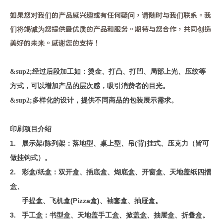
如果您对我们的产品感兴趣或有任何疑问，请随时与我们联系。我
们将竭诚为您提供最优质的产品和服务。期待与您合作，共同创造
美好的未来。感谢您的支持！
经过后段加工如：烫金、打凸、打凹、局部上光、压纹等
&sup2;
方式，可以增加产品的层次感，吸引消费者的目光。
多样化的设计，提供不同商品的包装展示需求。
&sup2;
印刷项目介绍
1.
展示架/
陈列架：落地型、桌上型、吊(背)挂式、压克力（皆可
做挂钩式）。
2.
彩盒/
纸盒：双开盒、插底盒、煳底盒、开窗盒、天地盖纸四摺
盒、
手提盒、飞机盒(Pizza
盒)、袖套盒、抽屉盒。
3.
手工盒：书型盒、天地盖手工盒、掀盖盒、抽屉盒、折叠盒。