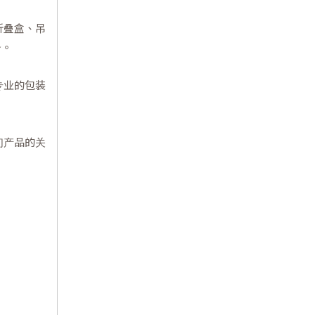
折叠盒、吊
务。
专业的包装
们产品的关