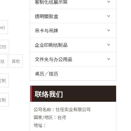
客制化纸展示架
透明塑胶盒
e)
吊卡与吊牌
企业印刷纸制品
打凹
文件夹与办公用品
压纹
其他
桌历／挂历
订制
联络我们
订制
公司名称：仕任实业有限公司
国家/地区：台湾
地址：