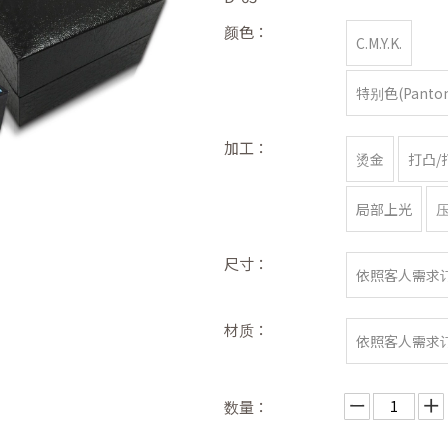
颜色：
C.M.Y.K.
特别色(Panton
加工：
烫金
打凸/
局部上光
尺寸：
依照客人需求
材质：
依照客人需求
数量：