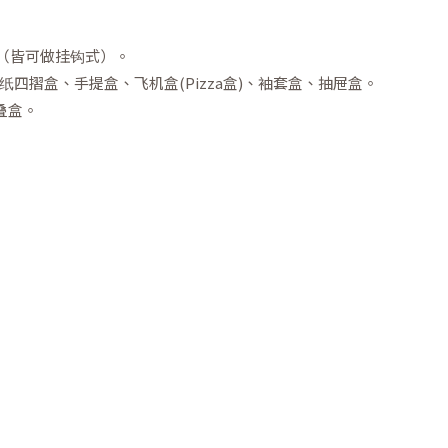
力（皆可做挂钩式）。
四摺盒、手提盒、飞机盒(Pizza盒)、袖套盒、抽屉盒。
叠盒。